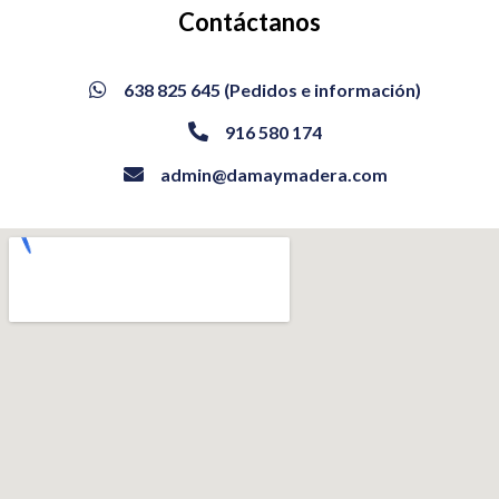
Contáctanos
638 825 645 (Pedidos e información)

916 580 174

admin@damaymadera.com
