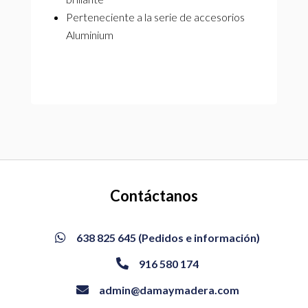
Perteneciente a la serie de accesorios
Aluminium
Contáctanos
638 825 645 (Pedidos e información)

916 580 174

admin@damaymadera.com
